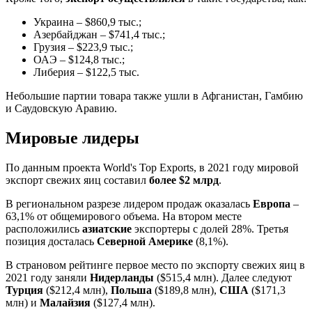
Украина – $860,9 тыс.;
Азербайджан – $741,4 тыс.;
Грузия – $223,9 тыс.;
ОАЭ – $124,8 тыс.;
Либерия – $122,5 тыс.
Небольшие партии товара также ушли в Афганистан, Гамбию
и Саудовскую Аравию.
Мировые лидеры
По данным проекта World's Top Exports, в 2021 году мировой
экспорт свежих яиц составил
более $2 млрд
.
В региональном разрезе лидером продаж оказалась
Европа
–
63,1% от общемирового объема. На втором месте
расположились
азиатские
экспортеры с долей 28%. Третья
позиция досталась
Северной Америке
(8,1%).
В страновом рейтинге первое место по экспорту свежих яиц в
2021 году заняли
Нидерланды
($515,4 млн). Далее следуют
Турция
($212,4 млн),
Польша
($189,8 млн),
США
($171,3
млн) и
Малайзия
($127,4 млн).