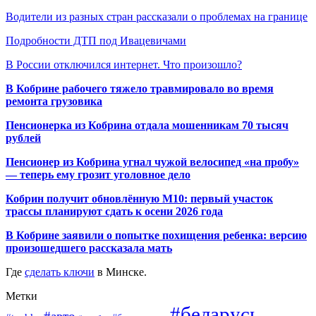
Водители из разных стран рассказали о проблемах на границе
Подробности ДТП под Ивацевичами
В России отключился интернет. Что произошло?
В Кобрине рабочего тяжело травмировало во время
ремонта грузовика
Пенсионерка из Кобрина отдала мошенникам 70 тысяч
рублей
Пенсионер из Кобрина угнал чужой велосипед «на пробу»
— теперь ему грозит уголовное дело
Кобрин получит обновлённую М10: первый участок
трассы планируют сдать к осени 2026 года
В Кобрине заявили о попытке похищения ребенка: версию
произошедшего рассказала мать
Где
сделать ключи
в Минске.
Метки
#беларусь