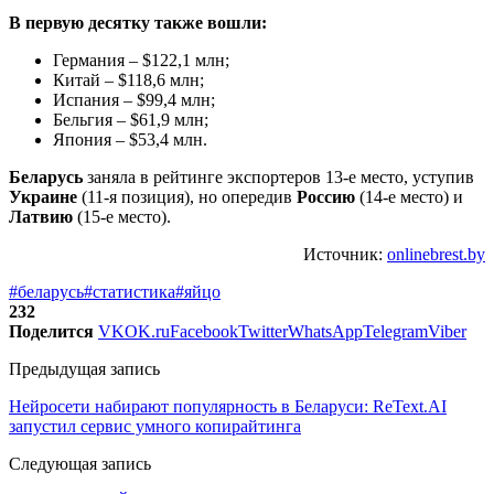
В первую десятку также вошли:
Германия – $122,1 млн;
Китай – $118,6 млн;
Испания – $99,4 млн;
Бельгия – $61,9 млн;
Япония – $53,4 млн.
Беларусь
заняла в рейтинге экспортеров 13-е место, уступив
Украине
(11-я позиция), но опередив
Россию
(14-е место) и
Латвию
(15-е место).
Источник:
onlinebrest.by
#беларусь
#статистика
#яйцо
232
Поделится
VK
OK.ru
Facebook
Twitter
WhatsApp
Telegram
Viber
Предыдущая запись
Нейросети набирают популярность в Беларуси: ReText.AI
запустил сервис умного копирайтинга
Следующая запись