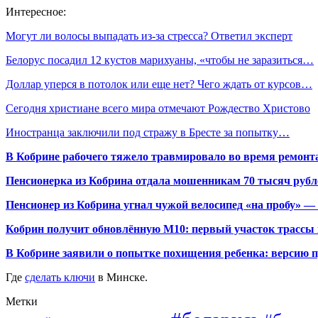
Интересное:
Могут ли волосы выпадать из-за стресса? Ответил эксперт
Белорус посадил 12 кустов марихуаны, «чтобы не заразиться…
Доллар уперся в потолок или еще нет? Чего ждать от курсов…
Сегодня христиане всего мира отмечают Рождество Христово
Иностранца заключили под стражу в Бресте за попытку…
В Кобрине рабочего тяжело травмировало во время ремонт
Пенсионерка из Кобрина отдала мошенникам 70 тысяч рубл
Пенсионер из Кобрина угнал чужой велосипед «на пробу» — 
Кобрин получит обновлённую М10: первый участок трассы п
В Кобрине заявили о попытке похищения ребенка: версию 
Где
сделать ключи
в Минске.
Метки