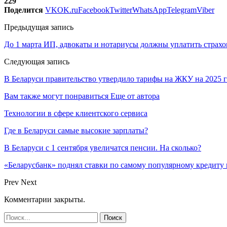
229
Поделится
VK
OK.ru
Facebook
Twitter
WhatsApp
Telegram
Viber
Предыдущая запись
До 1 марта ИП, адвокаты и нотариусы должны уплатить страхо
Следующая запись
В Беларуси правительство утвердило тарифы на ЖКУ на 2025 г
Вам также могут понравиться
Еще от автора
Технологии в сфере клиентского сервиса
Где в Беларуси самые высокие зарплаты?
В Беларуси с 1 сентября увеличатся пенсии. На сколько?
«Беларусбанк» поднял ставки по самому популярному кредиту 
Prev
Next
Комментарии закрыты.