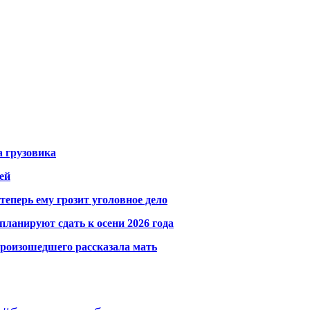
а грузовика
ей
теперь ему грозит уголовное дело
ланируют сдать к осени 2026 года
произошедшего рассказала мать