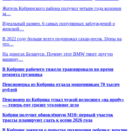
Житель Кобринского района получил четыре года колонии
за…
Идеальный размер. 6 самых популярных заблуждений о
женской…
В 2022 году больше всего подорожал сахар-песок. Цены на
что…
На дорогах Беларуси. Почему этот BMW тянет другую
машину…
В Кобрине рабочего тяжело травмировало во время
ремонта грузовика
Пенсионерка из Кобрина отдала мошенникам 70 тысяч
рублей
Пенсионер из Кобрина угнал чужой велосипед «на пробу»
— теперь ему грозит уголовное дело
Кобрин получит обновлённую М10: первый участок
трассы планируют сдать к осени 2026 года
В Кобрине заявили о попытке похищения ребенка: версию