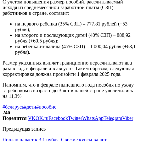
С учетом повышения размер пособий, рассчитываемый
исходя из среднемесячной заработной платы (СЗП)
работников в стране, составит:
на первого ребенка (35% СЗП) – 777,81 рублей (+53
рубля);
на второго и последующих детей (40% СЗП) – 888,92
рубля (+60,5 рубля);
на ребенка-инвалида (45% СЗП) – 1 000,04 рубля (+68,1
рубля).
Размер указанных выплат традиционно пересчитывают два
раза в год: в феврале и в августе. Таким образом, следующая
корректировка должна произойти 1 февраля 2025 года.
Напомним, что в феврале нынешнего года пособия по уходу
за ребенком в возрасте до 3 лет в нашей стране увеличились
на 11,3%.
#беларусь
#дети
#пособие
246
Поделится
VK
OK.ru
Facebook
Twitter
WhatsApp
Telegram
Viber
Предыдущая запись
Доллар падает к 3,1 рубля. Свежие курсы валют