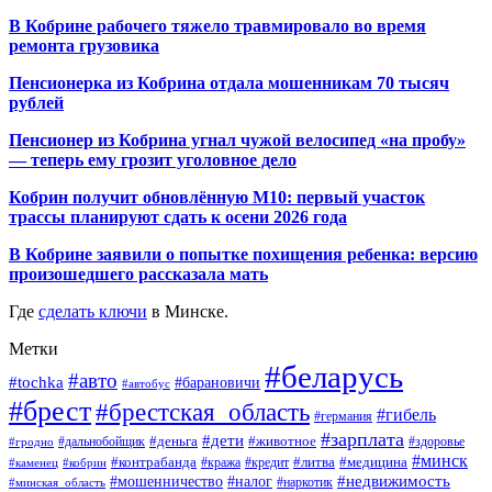
В Кобрине рабочего тяжело травмировало во время
ремонта грузовика
Пенсионерка из Кобрина отдала мошенникам 70 тысяч
рублей
Пенсионер из Кобрина угнал чужой велосипед «на пробу»
— теперь ему грозит уголовное дело
Кобрин получит обновлённую М10: первый участок
трассы планируют сдать к осени 2026 года
В Кобрине заявили о попытке похищения ребенка: версию
произошедшего рассказала мать
Где
сделать ключи
в Минске.
Метки
#беларусь
#авто
#tochka
#барановичи
#автобус
#брест
#брестская_область
#гибель
#германия
#зарплата
#дети
#деньга
#животное
#дальнобойщик
#гродно
#здоровье
#минск
#контрабанда
#литва
#кража
#медицина
#кобрин
#кредит
#каменец
#мошенничество
#недвижимость
#налог
#наркотик
#минская_область