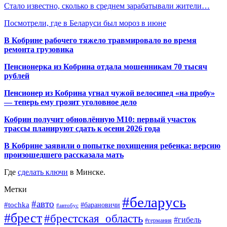
Стало известно, сколько в среднем зарабатывали жители…
Посмотрели, где в Беларуси был мороз в июне
В Кобрине рабочего тяжело травмировало во время
ремонта грузовика
Пенсионерка из Кобрина отдала мошенникам 70 тысяч
рублей
Пенсионер из Кобрина угнал чужой велосипед «на пробу»
— теперь ему грозит уголовное дело
Кобрин получит обновлённую М10: первый участок
трассы планируют сдать к осени 2026 года
В Кобрине заявили о попытке похищения ребенка: версию
произошедшего рассказала мать
Где
сделать ключи
в Минске.
Метки
#беларусь
#авто
#tochka
#барановичи
#автобус
#брест
#брестская_область
#гибель
#германия