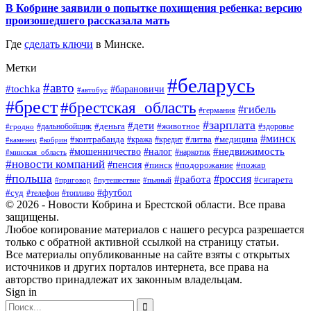
В Кобрине заявили о попытке похищения ребенка: версию
произошедшего рассказала мать
Где
сделать ключи
в Минске.
Метки
#беларусь
#авто
#tochka
#барановичи
#автобус
#брест
#брестская_область
#гибель
#германия
#зарплата
#дети
#деньга
#животное
#дальнобойщик
#гродно
#здоровье
#минск
#контрабанда
#литва
#кража
#медицина
#кобрин
#кредит
#каменец
#мошенничество
#недвижимость
#налог
#наркотик
#минская_область
#новости компаний
#пенсия
#пинск
#подорожание
#пожар
#польша
#россия
#работа
#сигарета
#приговор
#путешествие
#пьяный
#футбол
#суд
#телефон
#топливо
© 2026 - Новости Кобрина и Брестской области. Все права
защищены.
Любое копирование материалов с нашего ресурса разрешается
только с обратной активной ссылкой на страницу статьи.
Все материалы опубликованные на сайте взяты с открытых
источников и других порталов интернета, все права на
авторство принадлежат их законным владельцам.
Sign in