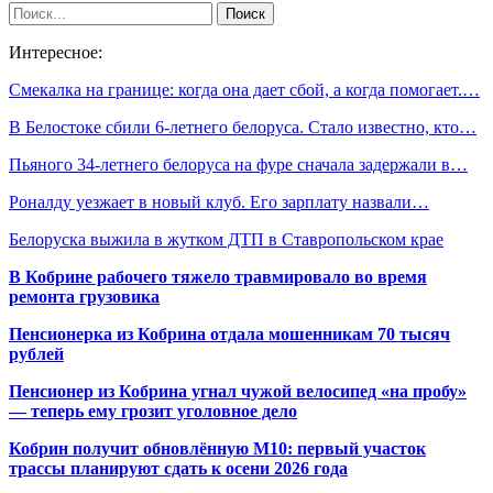
Интересное:
Смекалка на границе: когда она дает сбой, а когда помогает.…
В Белостоке сбили 6-летнего белоруса. Стало известно, кто…
Пьяного 34-летнего белоруса на фуре сначала задержали в…
Роналду уезжает в новый клуб. Его зарплату назвали…
Белоруска выжила в жутком ДТП в Ставропольском крае
В Кобрине рабочего тяжело травмировало во время
ремонта грузовика
Пенсионерка из Кобрина отдала мошенникам 70 тысяч
рублей
Пенсионер из Кобрина угнал чужой велосипед «на пробу»
— теперь ему грозит уголовное дело
Кобрин получит обновлённую М10: первый участок
трассы планируют сдать к осени 2026 года