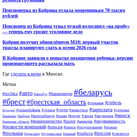
Пенсионерка из Кобрина отдала мошенникам 70 тысяч
рублей
Пенсионер из Кобрина угнал чужой велосипед «на пробу»
— теперь ему грозит уголовное дело
Кобрин получит обновлённую М10: первый участок
трассы планируют сдать к осени 2026 года
В Кобрине заявили о попытке похищения ребенка: версию
произошедшего рассказала мать
Где
сделать ключи
в Минске.
Метки
#беларусь
#авто
#tochka
#барановичи
#автобус
#брест
#брестская_область
#гибель
#германия
#зарплата
#дети
#деньга
#животное
#дальнобойщик
#гродно
#здоровье
#минск
#контрабанда
#литва
#кража
#медицина
#кобрин
#кредит
#каменец
#мошенничество
#недвижимость
#налог
#наркотик
#минская_область
#новости компаний
#пенсия
#пинск
#подорожание
#пожар
#польша
#россия
#работа
#сигарета
#приговор
#путешествие
#пьяный