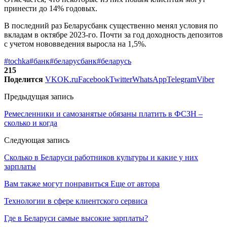
принести до 14% годовых.
В последний раз Беларусбанк существенно менял условия по
вкладам в октябре 2023-го. Почти за год доходность депозитов
с учетом нововведения выросла на 1,5%.
#tochka
#банк
#беларусбанк
#беларусь
215
Поделится
VK
OK.ru
Facebook
Twitter
WhatsApp
Telegram
Viber
Предыдущая запись
Ремесленники и самозанятые обязаны платить в ФСЗН –
сколько и когда
Следующая запись
Сколько в Беларуси работников культуры и какие у них
зарплаты
Вам также могут понравиться
Еще от автора
Технологии в сфере клиентского сервиса
Где в Беларуси самые высокие зарплаты?