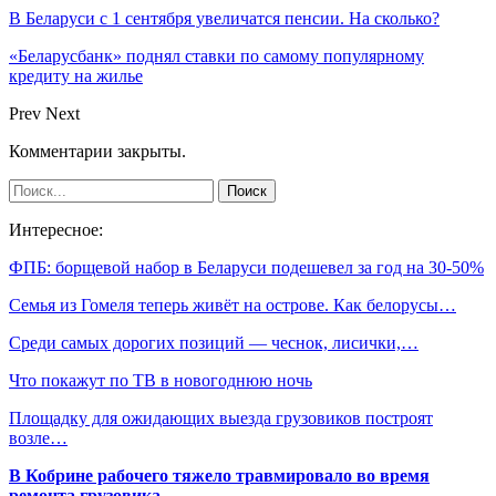
В Беларуси с 1 сентября увеличатся пенсии. На сколько?
«Беларусбанк» поднял ставки по самому популярному
кредиту на жилье
Prev
Next
Комментарии закрыты.
Интересное:
ФПБ: борщевой набор в Беларуси подешевел за год на 30-50%
Семья из Гомеля теперь живёт на острове. Как белорусы…
Среди самых дорогих позиций — чеснок, лисички,…
Что покажут по ТВ в новогоднюю ночь
Площадку для ожидающих выезда грузовиков построят
возле…
В Кобрине рабочего тяжело травмировало во время
ремонта грузовика