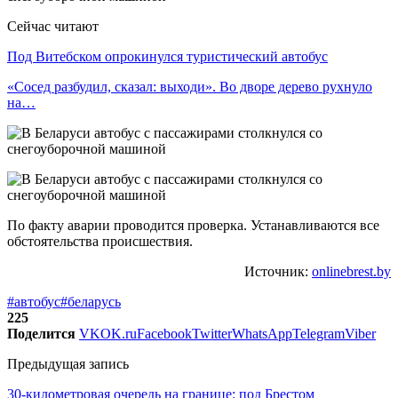
Сейчас читают
Под Витебском опрокинулся туристический автобус
«Сосед разбудил, сказал: выходи». Во дворе дерево рухнуло
на…
По факту аварии проводится проверка. Устанавливаются все
обстоятельства происшествия.
Источник:
onlinebrest.by
#автобус
#беларусь
225
Поделится
VK
OK.ru
Facebook
Twitter
WhatsApp
Telegram
Viber
Предыдущая запись
30-километровая очередь на границе: под Брестом