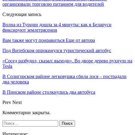
организовали торговлю питанием для водителей
Следующая запись
Волна из Турции дошла за 4 минуты: как в Беларуси
фиксируют землетрясения
Вам также могут понравиться
Еще от автора
Под Витебском опрокинулся туристический автобус
«Сосед разбудил, сказал: выходи». Во дворе дерево рухнуло на
Tesla
В Солигорском районе легковушка сбила лося – пострадали
два человека
В Пинском районе столкнулись два автобуса
Prev
Next
Комментарии закрыты.
Интересное: