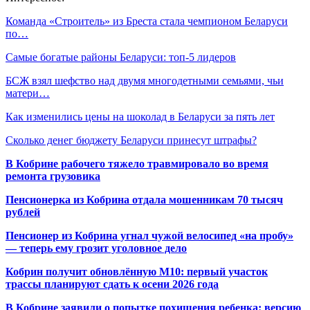
Команда «Строитель» из Бреста стала чемпионом Беларуси
по…
Самые богатые районы Беларуси: топ-5 лидеров
БСЖ взял шефство над двумя многодетными семьями, чьи
матери…
Как изменились цены на шоколад в Беларуси за пять лет
Сколько денег бюджету Беларуси принесут штрафы?
В Кобрине рабочего тяжело травмировало во время
ремонта грузовика
Пенсионерка из Кобрина отдала мошенникам 70 тысяч
рублей
Пенсионер из Кобрина угнал чужой велосипед «на пробу»
— теперь ему грозит уголовное дело
Кобрин получит обновлённую М10: первый участок
трассы планируют сдать к осени 2026 года
В Кобрине заявили о попытке похищения ребенка: версию