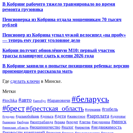
В Кобрине рабочего тяжело травмировало во время
ремонта грузовика
Пенсионерка из Кобрина отдала мошенникам 70 тысяч
рублей
Пенсионер из Кобрина угнал чужой велосипед «на пробу»
— теперь ему грозит уголовное дело
Кобрин получит обновлённую М10: первый участок
трассы планируют сдать к осени 2026 года
В Кобрине заявили о попытке похищения ребенка: версию
произошедшего рассказала мать
Где
сделать ключи
в Минске.
Метки
#беларусь
#авто
#tochka
#барановичи
#автобус
#брест
#брестская_область
#гибель
#германия
#зарплата
#дети
#деньга
#животное
#дальнобойщик
#гродно
#здоровье
#минск
#контрабанда
#литва
#кража
#медицина
#кобрин
#кредит
#каменец
#мошенничество
#недвижимость
#налог
#наркотик
#минская_область
#новости компаний
#пенсия
#пинск
#подорожание
#пожар