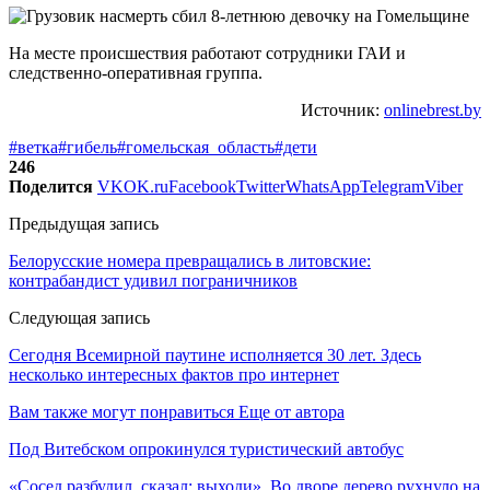
На месте происшествия работают сотрудники ГАИ и
следственно-оперативная группа.
Источник:
onlinebrest.by
#ветка
#гибель
#гомельская_область
#дети
246
Поделится
VK
OK.ru
Facebook
Twitter
WhatsApp
Telegram
Viber
Предыдущая запись
Белорусские номера превращались в литовские:
контрабандист удивил пограничников
Следующая запись
Сегодня Всемирной паутине исполняется 30 лет. Здесь
несколько интересных фактов про интернет
Вам также могут понравиться
Еще от автора
Под Витебском опрокинулся туристический автобус
«Сосед разбудил, сказал: выходи». Во дворе дерево рухнуло на