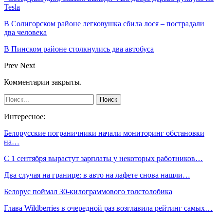
Tesla
В Солигорском районе легковушка сбила лося – пострадали
два человека
В Пинском районе столкнулись два автобуса
Prev
Next
Комментарии закрыты.
Интересное:
Белорусские пограничники начали мониторинг обстановки
на…
С 1 сентября вырастут зарплаты у некоторых работников…
Два случая на границе: в авто на лафете снова нашли…
Белорус поймал 30-килограммового толстолобика
Глава Wildberries в очередной раз возглавила рейтинг самых…