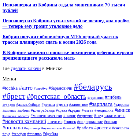
Пенсионерка из Кобрина отдала мошенникам 70 тысяч
рублей
Пенсионер из Кобрина угнал чужой велосипед «на пробу»
— теперь ему грозит уголовное дело
Кобрин получит обновлённую М10: первый участок
трассы планируют сдать к осени 2026 года
В Кобрине заявили о попытке похищения ребенка: версию
произошедшего рассказала мать
Где
сделать ключи
в Минске.
Метки
#беларусь
#авто
#tochka
#барановичи
#автобус
#брест
#брестская_область
#гибель
#германия
#зарплата
#дети
#деньга
#животное
#дальнобойщик
#гродно
#здоровье
#минск
#контрабанда
#литва
#кража
#медицина
#кобрин
#кредит
#каменец
#мошенничество
#недвижимость
#налог
#наркотик
#минская_область
#новости компаний
#пенсия
#пинск
#подорожание
#пожар
#польша
#россия
#работа
#сигарета
#приговор
#путешествие
#пьяный
#футбол
#суд
#телефон
#топливо