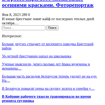
осенними красками. Фоторепортаж
Янв 8, 2023
289
0
И юные брестчане ловят кайф от последних теплых дней
октября.…
Интересное:
Больше других страдает от весеннего паводка Брестский
район
56-летний брестчанин напал на школьника
Ученые выяснили, через сколько лет брака мужчины и
женщины…
Большая часть расходов белорусов теперь уходит не на еду.
На…
В Беларуси повысят цены на скупку золота и серебра у…
В Кобрине рабочего тяжело травмировало во время
ремонта грузовика