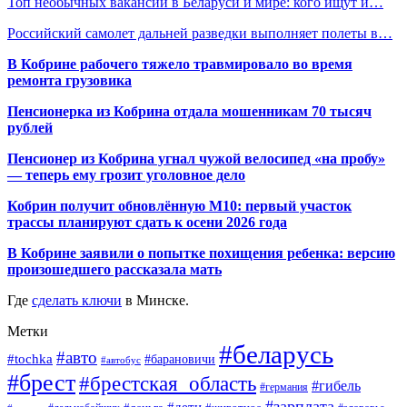
Топ необычных вакансий в Беларуси и мире: кого ищут и…
Российский самолет дальней разведки выполняет полеты в…
В Кобрине рабочего тяжело травмировало во время
ремонта грузовика
Пенсионерка из Кобрина отдала мошенникам 70 тысяч
рублей
Пенсионер из Кобрина угнал чужой велосипед «на пробу»
— теперь ему грозит уголовное дело
Кобрин получит обновлённую М10: первый участок
трассы планируют сдать к осени 2026 года
В Кобрине заявили о попытке похищения ребенка: версию
произошедшего рассказала мать
Где
сделать ключи
в Минске.
Метки
#беларусь
#авто
#tochka
#барановичи
#автобус
#брест
#брестская_область
#гибель
#германия
#зарплата
#дети